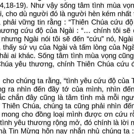
c 4,18-19). Như vậy sống tâm tình mùa vọ
i, cho dù người đó là người hèn kém nhất t
vững tin rằng : “Thiên Chúa cứu độ đã 
thương cứu độ của Ngài : “… chính tôi s
, nhưng Ngài nói tôi sẽ đến “cứu” nó, Ngà
 thấy sứ vụ của Ngài và tấm lòng của Ngà
hải ai khác. Sống tâm tình mùa vọng cũng 
Chúa yêu thương, chính Thiên Chúa cứu 
chúng ta rằng, “tình yêu cứu độ của Th
òng ra nhìn đến đầy tớ của mình, nhìn đế
ắc chắn đây cũng là tâm tình mà mỗi ngư
a Thiên Chúa, chúng ta cũng phải nhìn đế
ầu mong cho đồng loại mình được ơn cứu rỗ
ình yêu thương rộng mở, đó chính là lời 
n Mừng hôn nay nhắn nhủ chúng ta : “T