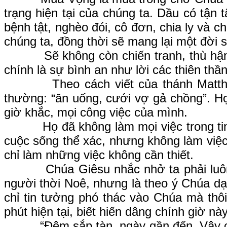
trạng hiện tại của chúng ta. Dầu có tận 
bệnh tật, nghèo đói, cô đơn, chia ly và 
chúng ta, đồng thời sẽ mang lại một đời 
Sẽ không còn chiến tranh, thù hận và h
chính là sự bình an như lời các thiên th
Theo cách viết của thánh Matthêu, n
thường: “ăn uống, cưới vợ gả chồng”. Họ 
giờ khắc, mọi công việc của mình.
Họ đã không làm mọi việc trong tinh t
cuộc sống thể xác, nhưng không làm việc
chỉ làm những việc không cần thiết.
Chúa Giêsu nhắc nhở ta phải luôn sẵ
người thời Noê, nhưng là theo ý Chúa dạy
chỉ tin tưởng phó thác vào Chúa mà thôi
phút hiện tại, biết hiến dâng chính giờ n
“Đêm sắp tàn, ngày gần đến. Vậy chúng 