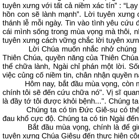
tuyên xưng với tất cả niềm xác tín” : “L
hồn con sẽ lành mạnh”. Lời tuyên xưng c
thánh lễ mỗi ngày. Tin vào tình yêu cứu 
cái mình sống trong mùa vọng mà thôi, n
tuyên xưng cách vững chắc lời tuyên xưng
Lời Chúa muốn nhắc nhở chúng ta về 
Thiên Chúa, quyền năng của Thiên Chúa 
thể chữa lành, Ngài chỉ phán một lời. 
việc củng cố niềm tin, chân nhận quyền 
Hôm nay, bắt đầu mùa vọng, còn một việ
chính tôi sẽ đến cứu chữa nó". Vị sĩ quan 
là đầy tớ tôi được khỏi bệnh...". Chúng 
Chúng ta có tin Đức Giê-su có thể đổi
đau khổ cực độ. Chúng ta có tin Ngài đế
Bắt đầu mùa vọng, chính là để giúp ch
tuyên xưng Chúa Giêsu đến thực hiện cô