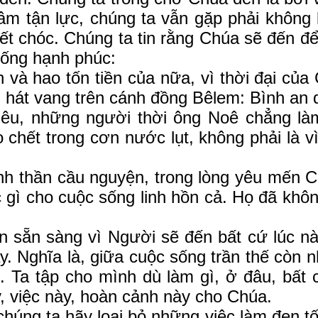
tâm tận lực, chúng ta vẫn gặp phải không 
chết chóc. Chúng ta tin rằng Chúa sẽ đến 
sống hạnh phúc:
ao tốn tiền của nữa, vì thời đại của C
ần hát vang trên cánh đồng Bêlem: Bình an 
hững người thời ông Noê chẳng làm gì
chết trong cơn nước lụt, không phải là v
hần cầu nguyện, trong lòng yêu mến Chú
 gì cho cuộc sống linh hồn cả. Họ đã khôn
n sàng vì Người sẽ đến bất cứ lúc nào
. Nghĩa là, giữa cuộc sống trần thế còn nh
. Ta tập cho mình dù làm gì, ở đâu, bất c
ày, việc này, hoàn cảnh này cho Chúa.
ta hãy loại bỏ những việc làm đen tối,