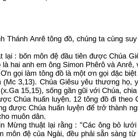
nh Anrê tông đồ, chúng ta cùng suy ni
 : bốn môn đệ đầu tiên được Chúa Giêsu
 đó là hai anh em ông Simon Phêrô và Anrê
ọi làm tông đồ là một ơn gọi đặc biệt 
 (Mc 3,13). Chúa Giêsu yêu thương họ, y
(x.Ga 15,15), sống gần gũi với Chúa, chia
 Chúa huấn luyện. 12 tông đồ đi theo C
ng được Chúa huấn luyện để trở thành ngư
cho muôn dân.
ng thuật lại rằng : "Các ông bỏ lưới m
môn đệ của Ngài, đều phải sẵn sàng từ bỏ