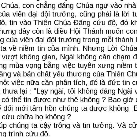
ạy Chúa, con chẳng đáng Chúa ngự vào nhà 
ủa viên đại đội trưởng, cũng phải là lời 
độ, tin vào Thiên Chúa Đấng cứu độ, đó k
hưng đây còn là điều Hội Thánh muốn con
 của viên đại đội trưởng trong mỗi thánh l
niềm tin của mình. Nhưng Lời Chúa c
vượt không gian, Ngài không cần chạm đế
Sống mùa vọng bằng việc tuyên xưng niềm
năng và bản chất yêu thương của Thiên Ch
c nữa cần phân tích, đó là đức tin của
thưa lại : "Lạy ngài, tôi không đáng Ngài 
ta có thể tin được như thế không ? Bao giờ
 mới tâm hồn chúng ta được không Biết b
n cứu chữa họ không ?
úng ta cậy trông và tin tưởng. Và cử h
ng trình cứu độ.