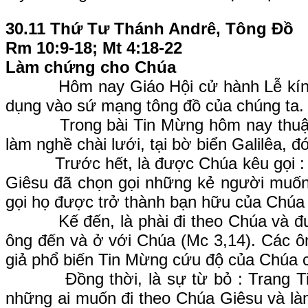
30.11 Thứ Tư Thánh Andrê, Tông Đồ
Rm 10:9-18; Mt 4:18-22
Làm chứng cho Chúa
Hôm nay Giáo Hội cử hành Lễ kính Thá
dụng vào sứ mạng tông đồ của chúng ta.
Trong bài Tin Mừng hôm nay thuật lại
làm nghề chài lưới, tại bờ biển Galilêa,
Trước hết, là được Chúa kêu gọi : Ơn g
Giêsu đã chọn gọi những kẻ người muốn
gọi họ được trở thành bạn hữu của Chúa 
Kế đến, là phài đi theo Chúa và được
ông đến và ở với Chúa (Mc 3,14). Các ô
giả phổ biến Tin Mừng cứu độ của Chúa 
Đồng thời, là sự từ bỏ : Trang Tin Mừ
những ai muốn đi theo Chúa Giêsu và làm 