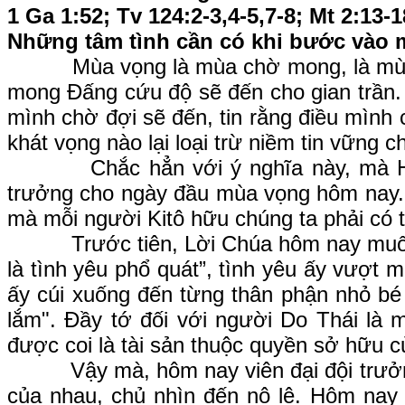
1 Ga 1:52; Tv 124:2-3,4-5,7-8; Mt 2:13-1
Những tâm tình cần có khi bước vào
Mùa vọng là mùa chờ mong, là mùa mời 
mong Đấng cứu độ sẽ đến cho gian trần. 
mình chờ đợi sẽ đến, tin rằng điều mình 
khát vọng nào lại loại trừ niềm tin vững c
Chắc hẳn với ý nghĩa này, mà Hội Th
trưởng cho ngày đầu mùa vọng hôm nay. C
mà mỗi người Kitô hữu chúng ta phải có 
Trước tiên, Lời Chúa hôm nay muốn nhắ
là tình yêu phổ quát”, tình yêu ấy vượt 
ấy cúi xuống đến từng thân phận nhỏ bé 
lắm". Đầy tớ đối với người Do Thái là m
được coi là tài sản thuộc quyền sở hữu c
Vậy mà, hôm nay viên đại đội trưởng x
của nhau, chủ nhìn đến nô lệ. Hôm nay 