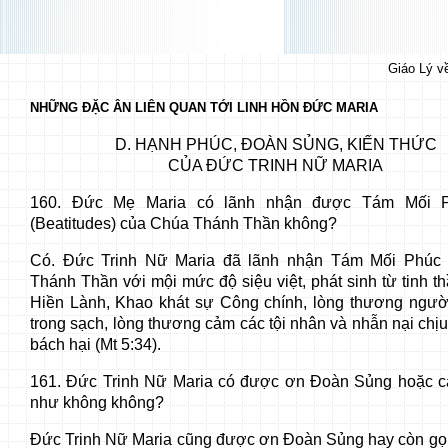
Giáo Lý 
NHỮNG ĐẶC ÂN LIÊN QUAN TỚI LINH HỒN ĐỨC MARIA
D. HẠNH PHÚC, ĐOÀN SỦNG, KIẾN THỨC
CỦA ĐỨC TRINH NỮ MARIA
160. Đức Mẹ Maria có lãnh nhận được Tám Mối P
(Beatitudes) của Chúa Thánh Thần không?
Có. Đức Trinh Nữ Maria đã lãnh nhận Tám Mối Phúc 
Thánh Thần với mội mức độ siệu việt, phát sinh từ tinh t
Hiền Lành, Khao khát sự Công chính, lòng thương ngườ
trong sạch, lòng thương cảm các tội nhân và nhẫn nại chị
bách hại (Mt 5:34).
161. Đức Trinh Nữ Maria có được ơn Đoàn Sủng hoặc c
như không không?
Đức Trinh Nữ Maria cũng được ơn Đoàn Sủng hay còn gọi