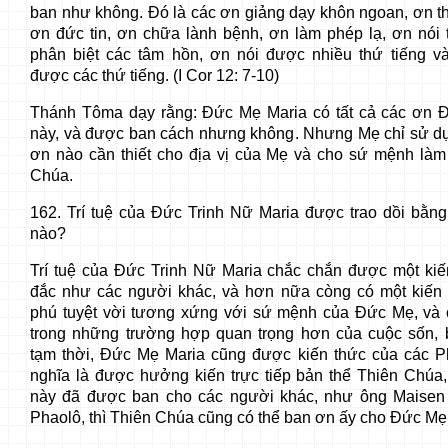
ban như không. Đó là các ơn giảng dạy khôn ngoan, ơn t
ơn đức tin, ơn chữa lành bệnh, ơn làm phép lạ, ơn nói ti
phân biệt các tâm hồn, ơn nói được nhiều thứ tiếng và
được các thứ tiếng. (I Cor 12: 7-10)
Thánh Tôma dạy rằng: Đức Mẹ Maria có tất cả các ơn 
này, và được ban cách nhưng không. Nhưng Mẹ chỉ sử 
ơn nào cần thiết cho địa vị của Mẹ và cho sứ mệnh là
Chúa.
162. Trí tuệ của Đức Trinh Nữ Maria được trao dồi bằng
nào?
Trí tuệ của Đức Trinh Nữ Maria chắc chắn được một kiế
đắc như các người khác, và hơn nữa còng có một kiến 
phú tuyệt vời tương xứng với sứ mệnh của Đức Mẹ, và
trong những trường hợp quan trọng hơn của cuộc sốn,
tạm thời, Đức Mẹ Maria cũng được kiến thức của các 
nghĩa là được hưởng kiến trực tiếp bản thể Thiên Chúa,
này đã được ban cho các người khác, như ông Maisen
Phaolô, thì Thiên Chúa cũng có thể ban ơn ấy cho Đức Mẹ