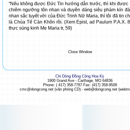
“Nếu không được Đức Tin hướng dẫn trước, thì khi được
chiêm ngưỡng tôn nhan và duyên dáng siêu phàm kín đá
nhan sắc tuyết vời của Đức Trinh Nữ Maria, thì tôi đã tin 
là Chúa Tể Càn Khôn rồi. (Xem Epist, ad Paulum P.A.X. 
thực sùng kinh Mẹ Maria tr, 59)
Close Window
Chi Dòng Đồng Công
Hoa Kỳ
1900 Grand Ave - Carthage, MO 64836
Phone: ( 417) 358-7787 Fax: (417) 358-9508
cmc@dongcong.net (văn phòng CD) - web@dongcong.net (webma