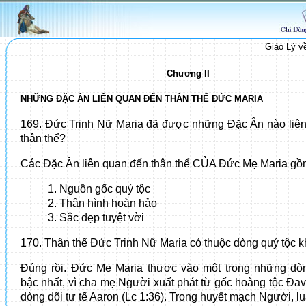
Giáo Lý 
Chương II
NHỮNG ĐẶC ÂN LIÊN QUAN ĐẾN THÂN THỂ ĐỨC MARIA
169. Đức Trinh Nữ Maria đã được những Đặc Ân nào liê
thân thể?
Các Đặc Ân liên quan đến thân thể CỦA Đức Mẹ Maria gồ
1. Nguồn gốc quý tộc
2. Thân hình hoàn hảo
3. Sắc đẹp tuyệt vời
170. Thân thể Đức Trinh Nữ Maria có thuộc dòng quý tộc 
Đúng rồi. Đức Mẹ Maria thược vào một trong những dò
bậc nhất, vì cha mẹ Người xuất phát từ gốc hoàng tộc Đaví
dòng dõi tư tế Aaron (Lc 1:36). Trong huyết mạch Người, l