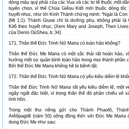
dòng máu quý phái của các Vua và các tư tế thuộc một dâ
tuyển chọn, vì thế Chúa Giêsu Kitô mới thuộc dòng tộc 
huyết nhục, như lời Kinh Thánh chứng minh: “Ngài là Con 
(Mt 1:1). Thánh Giuse chỉ là dưỡng phụ, không phải l
Kitô theo huyết nhục. (Xem Mary and Joseph, Their Lives
của Denis OùShea, tr, 34)
171. Thân thể Đức Trinh Nữ Maria có toàn hảo không?
Thân thể Đức Mẹ Maria có một sắc thái rất hoàn hảo, 
hưởng một sự quân bình toàn hảo trong mọi thành phần c
Bởi thế Đức Mẹ Maria không hề bị bệnh tật.
172. Thân thể Đức Trinh Nữ Maria có yêu kiều diễm lệ kh
Thân thể Đức Trinh Nữ Maria rất yêu kiều diễm lệ, một v
ngây ngất đặc biệt, vì trong thân thể đó phản chiếu vẻ x
linh hồn.
Trong một thư riêng gửi cho Thánh Phaolô, Thánh
Arêôpagitê (năm 50) sống đồng thời với Đức Mẹ Maria 
dung Đức Mẹ như sau: