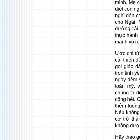
mình. Mẹ c
diệt con n
nghĩ đến c
cho Ngài.
đường cải 
thực hành 
mạnh với c
Ước chi từ
cải thiện 
gọi giáo d
trọn tình 
ngày đêm v
toàn mỹ, 
chúng ta đ
công hết. C
thêm luống
Nếu không 
cơ trở thà
không được
Hãy theo g