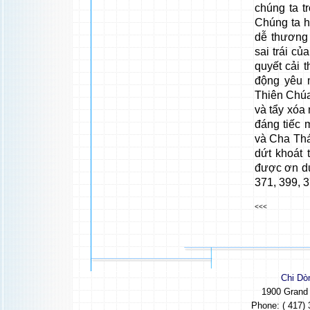
chúng ta t
Chúng ta h
dễ thương 
sai trái c
quyết cải 
động yêu 
Thiên Chúa
và tẩy xóa
đáng tiếc 
và Cha Thá
dứt khoát 
được ơn du
371, 399, 3
<<<
Chi Dò
1900 Grand
Phone: ( 417) 