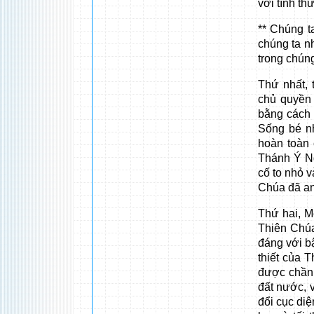
với tình t
** Chúng t
chúng ta n
trong chúng
Thứ nhất, 
chủ quyền 
bằng cách 
Sống bé nh
hoàn toàn 
Thánh Ý Ng
cố to nhỏ v
Chúa đã an 
Thứ hai, M
Thiên Chúa
đáng với b
thiết của 
được chần 
đất nước, 
đổi cục diệ