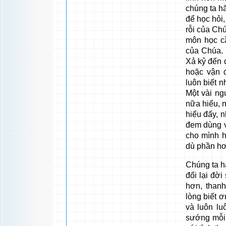
chúng ta h
để học hỏi,
rỗi của Ch
môn học cầ
của Chúa. 
Xả kỷ đến 
hoặc vận 
luôn biết 
Một vài ng
nữa hiểu, 
hiểu đấy, n
đem dùng v
cho mình 
dù phần hơn
Chúng ta h
đổi lại đờ
hơn, thanh
lòng biết ơ
và luôn lu
sướng mỗi 