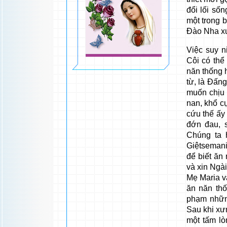
đổi lối số
một trong 
Đào Nha xư
Việc suy 
Côi có thể
năn thống h
từ, là Đấn
muốn chịu 
nan, khổ c
cứu thế ấy
đớn đau, 
Chúng ta 
Giệtsemani
để biết ăn 
và xin Ngà
Mẹ Maria v
ăn năn thố
phạm nhữn
Sau khi xư
một tấm lò