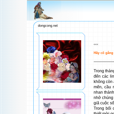
dongcong.net
<<<
Hãy cố gắng 
----------------
Trong thán
đến các li
không còn 
mến, cầu 
nhan thánh
nhở chúng 
giã cuộc số
Trong bối 
thiết mời g