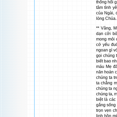
thống hối g
tâm tình y
của Ngài, 
lòng Chúa.
** Vâng, M
dạn cởi bỏ
mong mỏi c
cớ yếu đuố
ngoan gì v
gọi chúng t
biết bao n
máu Mẹ đã 
năn hoán c
chúng ta t
ta chẳng m
chúng ta n
chúng ta, 
biệt là cá
gắng sống 
trọn vẹn c
linh hồn m