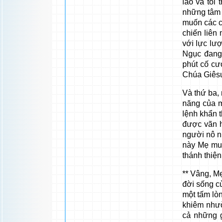
lao và tối 
những tâm
muốn các c
chiến liên 
với lực lư
Ngục đang 
phút cố cư
Chúa Giês
Và thứ ba,
năng của m
lệnh khẩn 
được vãn h
người nô n
này Mẹ muố
thánh thiệ
** Vâng, Mẹ
đời sống củ
một tấm lò
khiêm nhườ
cả những g