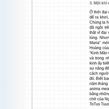
3. Một khí 
Ở thời đại
để ra khơi
Chúng ta h
đã ngồi t
thật vĩ đạ
lùng. Nhưn
Maria” mớ
Hoàng của 
“Kinh Mân 
và trong n
kinh ấy biế
sự nâng đỡ
cách người
đó. Biết b
năm tháng 
anima mea
bằng những
chở của Ngà
ToTus Tuus 