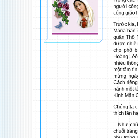
người công
công giáo 
Trước kia,
Maria ban 
quân Thổ N
được nhiều
cho phổ b
Hoàng Lêô X
nhiều thôn
một tâm tì
mừng ngày
Cách riên
hành một t
Kinh Mân C
Chúng ta c
thích lần h
– Như chún
chuỗi tràn
như trong 