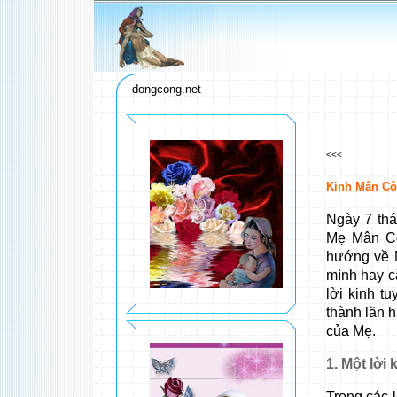
dongcong.net
<<<
Kinh Mân Cô
Ngày 7 thá
Mẹ Mân Cô
hướng về M
mình hay cầ
lời kinh t
thành lần h
của Mẹ.
1. Một lời 
Trong các 