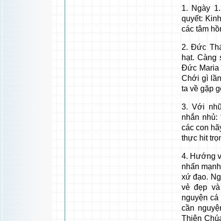
1. Ngày 1
quyết: Kinh
các tâm hồ
2. Đức Th
hạt. Càng 
Đức Maria 
Chới gì lầ
ta về gặp g
3. Với nh
nhắn nhủ: 
các con hã
thực hit tr
4. Hướng v
nhấn mạnh 
xứ đạo. Ng
vẻ đẹp và
nguyện cá 
cần nguyệ
Thiên Chúa