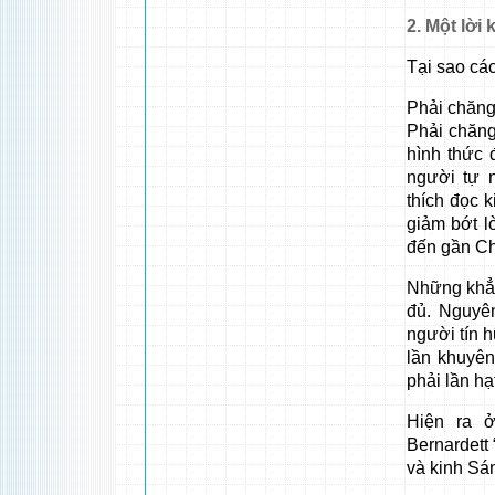
2. Một lời
Tại sao các
Phải chăng
Phải chăng
hình thức 
người tự 
thích đọc 
giảm bớt l
đến gần C
Những khẳn
đủ. Nguyê
người tín h
lần khuyên
phải lần hạt
Hiện ra ở
Bernardett 
và kinh Sá