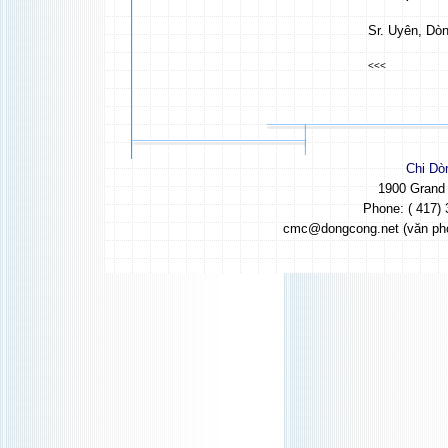
Sr. Uyên, Dò
<<<
Chi Dò
1900 Grand
Phone: ( 417) 
cmc@dongcong.net (văn ph