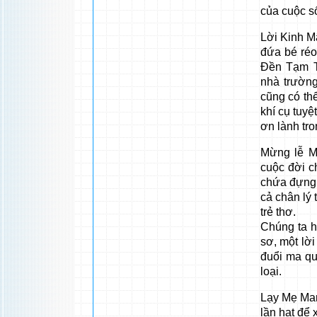
của cuộc s
Lời Kinh Mâ
đứa bé réo
Đền Tạm T
nhà trường
cũng có th
khí cụ tuyệ
ơn lành tro
Mừng lễ M
cuộc đời c
chứa đựng t
cả chân lý 
trẻ thơ.
Chúng ta h
sơ, một lời
đuổi ma qu
loại.
Lạy Mẹ Mar
lần hạt để