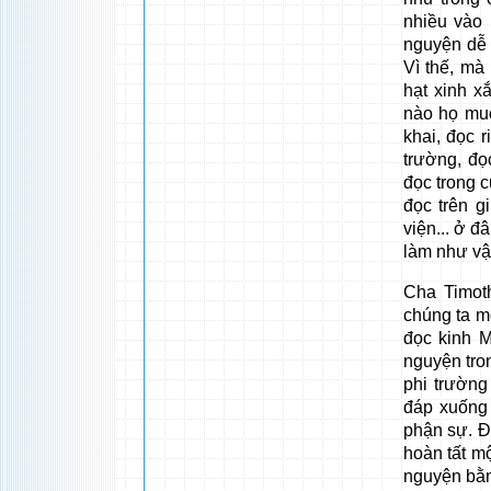
nhiều vào 
nguyện dễ 
Vì thế, mà
hạt xinh xắ
nào họ muố
khai, đọc 
trường, đọ
đọc trong c
đọc trên g
viện... ở đ
làm như vậ
Cha Timot
chúng ta m
đọc kinh M
nguyện tro
phi trường
đáp xuống 
phận sự. Đó
hoàn tất mộ
nguyện bằn