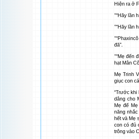
Hiện ra ở F
°“Hãy lần h
°“Hãy lần h
°“Phaxincô
đã”.
°“Mẹ đến đ
hạt Mân Côi
Mẹ Trinh V
giục con cá
“Trước khi
dâng cho 
Mẹ để Mẹ c
năng nhắc 
hết và Mẹ 
con có đủ 
trông vào 