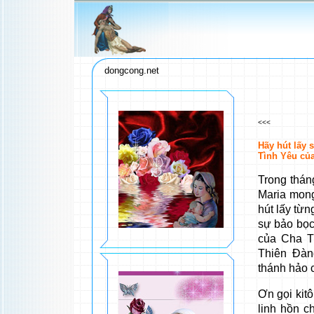
dongcong.net
<<<
Hãy hút lấy 
Tình Yêu củ
Trong thán
Maria mong
hút lấy từn
sự bảo bọc
của Cha T
Thiên Đàn
thánh hảo 
Ơn gọi kitô
linh hồn c