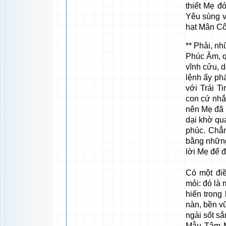
thiết Mẹ đ
Yêu sùng v
hạt Mân Cô
** Phải, n
Phúc Âm, q
vĩnh cửu, 
lệnh ấy ph
với Trái T
con cứ nhắ
nên Mẹ đã 
dại khờ qu
phúc. Chẳ
bằng những
lời Mẹ để 
Có một đi
mỏi: đó là 
hiến trong
nàn, bền v
ngài sốt sắ
Mẫu Tâm M