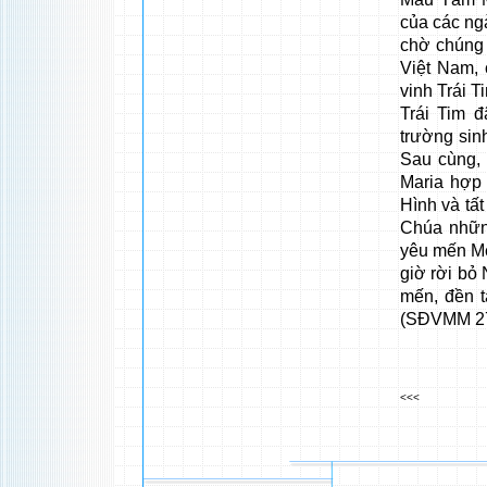
của các ng
chờ chúng 
Việt Nam, 
vinh Trái 
Trái Tim 
trường sin
Sau cùng,
Maria hợp
Hình và tất
Chúa những
yêu mến Mẹ
giờ rời bỏ 
mến, đền t
(SĐVMM 275
<<<