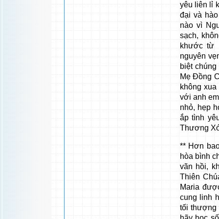
yêu liên lỉ
đại và hào
nào vì Ngư
sạch, khôn
khước từ m
nguyên vẹn
biệt chúng 
Mẹ Đồng Cô
không xua t
với anh em.
nhỏ, hẹp hò
ắp tình y
Thương Xó
** Hơn bao
hòa bình c
vãn hồi, k
Thiên Chúa
Maria đượ
cung linh 
tối thượng
hãy học số