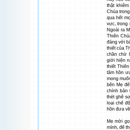
thật khiêm
Chúa trong
qua hết mọ
vực, trong
Ngoài ra M
Thiên Chúa
đáng với b
thiết của 
chần chừ 
giới hiện n
thiết Thiê
tâm hồn ưu
mong muốn 
bên Mẹ để 
chính bản 
thét ghê s
loại chế đ
hồn đưa về
Mẹ mời gọi
mình, để t