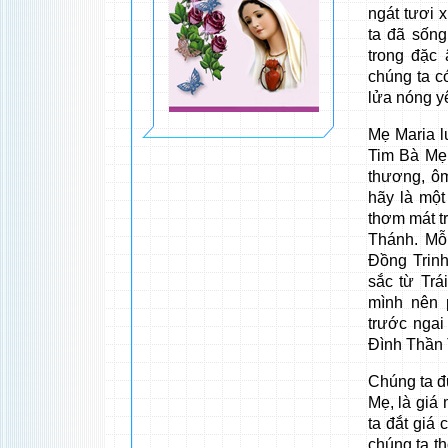
ngát tươi 
ta đã sốn
trong đặc
chúng ta c
lửa nóng y
Mẹ Maria l
Tim Bà Mẹ 
thương, ôm
hãy là một
thơm mát t
Thánh. Mỗ
Đồng Trin
sắc từ Tr
mình nên 
trước ngai
Đình Thần 
Chúng ta đ
Mẹ, là giá
ta đắt giá
chúng ta th