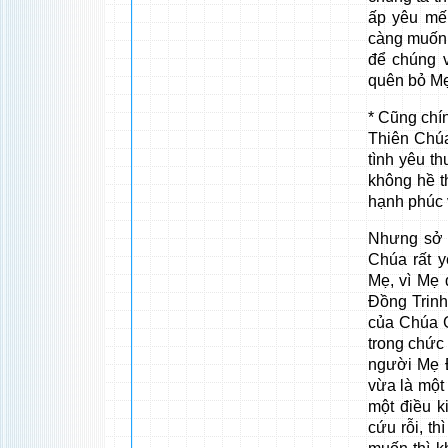
ấp yêu mến
càng muốn 
để chúng v
quên bỏ Mẹ
* Cũng chí
Thiên Chúa
tình yêu th
không hề t
hạnh phúc v
Nhưng sở 
Chúa rất 
Mẹ, vì Mẹ 
Đồng Trinh
của Chúa G
trong chức
người Mẹ Đ
vừa là một
một điều k
cứu rỗi, th