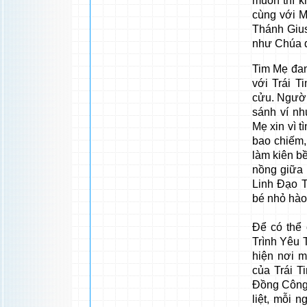
muốn thì k
cùng với M
Thánh Gius
như Chúa đ
Tim Mẹ đan
với Trái 
cửu. Người
sánh ví nh
Mẹ xin vì t
bao chiếm, 
làm kiên b
nồng giữa 
Linh Đạo T
bé nhỏ hào
Để có thể
Trình Yêu 
hiện nơi m
của Trái T
Đồng Công 
liệt, mỗi n