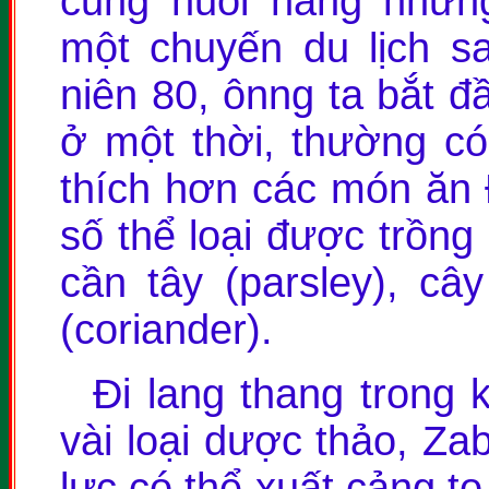
cũng nuôi nấng nhữn
một chuyến du lịch s
niên 80, ônng ta bắt đ
ở một thời, thường c
thích hơn các món ăn
số thể loại được trồng
cần tây (parsley), cây
(coriander).
Đi lang thang trong 
vài loại dược thảo, Za
lực có thể xuất cảng t