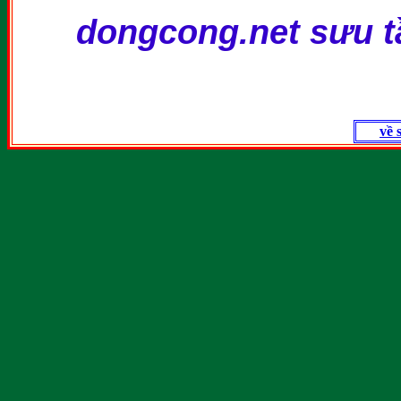
dongcong.net sưu 
về 