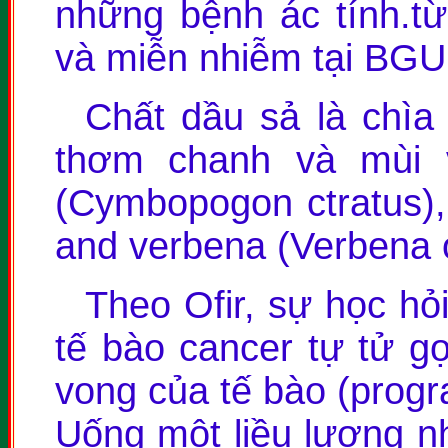
những bệnh ác tính.từ
và miễn nhiễm tại BGU
Chất dầu sả là chìa
thơm chanh và mùi 
(Cymbopogon ctratus), m
and verbena (Verbena of
Theo Ofir, sự học hỏ
tế bào cancer tự tử gọ
vong của tế bào (progr
Uống một liều lượng n